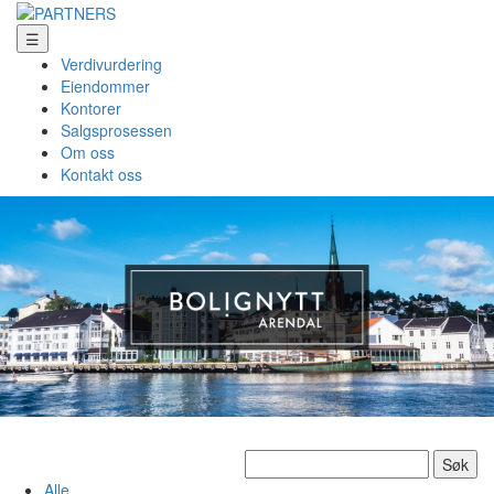
☰
Verdivurdering
Eiendommer
Kontorer
Salgsprosessen
Om oss
Kontakt oss
Søk
etter:
Alle