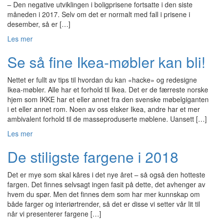
– Den negative utviklingen i boligprisene fortsatte i den siste
måneden i 2017. Selv om det er normalt med fall i prisene i
desember, så er […]
Les mer
Se så fine Ikea-møbler kan bli!
Nettet er fullt av tips til hvordan du kan «hacke» og redesigne
Ikea-møbler. Alle har et forhold til Ikea. Det er de færreste norske
hjem som IKKE har et eller annet fra den svenske møbelgiganten
i et eller annet rom. Noen av oss elsker Ikea, andre har et mer
ambivalent forhold til de masseproduserte møblene. Uansett […]
Les mer
De stiligste fargene i 2018
Det er mye som skal kåres i det nye året – så også den hotteste
fargen. Det finnes selvsagt ingen fasit på dette, det avhenger av
hvem du spør. Men det finnes dem som har mer kunnskap om
både farger og interiørtrender, så det er disse vi setter vår lit til
når vi presenterer fargene […]