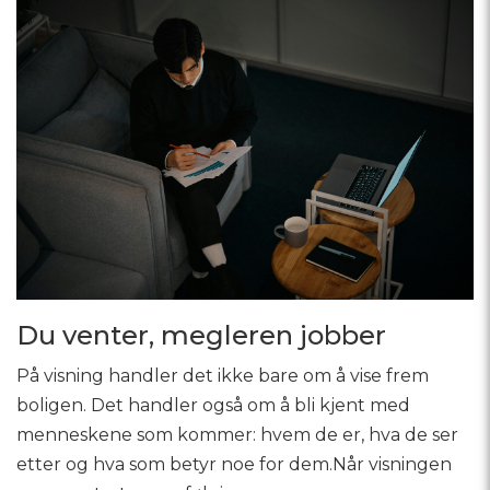
Du venter, megleren jobber
På visning handler det ikke bare om å vise frem
boligen. Det handler også om å bli kjent med
menneskene som kommer: hvem de er, hva de ser
etter og hva som betyr noe for dem.Når visningen