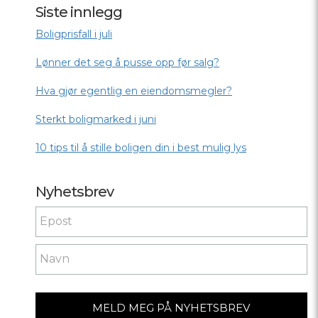
Siste innlegg
Boligprisfall i juli
Lønner det seg å pusse opp før salg?
Hva gjør egentlig en eiendomsmegler?
Sterkt boligmarked i juni
10 tips til å stille boligen din i best mulig lys
Nyhetsbrev
Nyhetsbrev
If you
are
human,
leave
this
field
blank.
MELD MEG PÅ NYHETSBREV