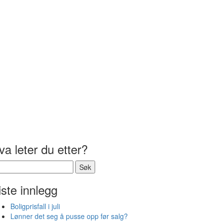
va leter du etter?
k
er:
iste innlegg
Boligprisfall i juli
Lønner det seg å pusse opp før salg?