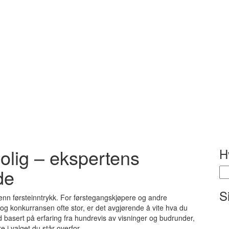
bolig – ekspertens
H
de
Sø
ett
S
enn førsteinntrykk. For førstegangskjøpere og andre
og konkurransen ofte stor, er det avgjørende å vite hva du
råd basert på erfaring fra hundrevis av visninger og budrunder,
i valget du står overfor.