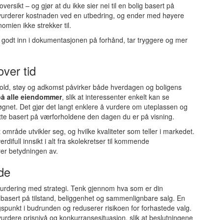
 oversikt – og gjør at du ikke sier nei til en bolig basert på
dervurderer kostnaden ved en utbedring, og ender med høyere
omien ikke strekker til.
 godt inn i dokumentasjonen på forhånd, tar tryggere og mer
over tid
orhold, støy og adkomst påvirker både hverdagen og boligens
på alle eiendommer
, slik at interessenter enkelt kan se
gnet. Det gjør det langt enklere å vurdere om uteplassen og
ette basert på værforholdene den dagen du er på visning.
område utvikler seg, og hvilke kvaliteter som teller i markedet.
rdifull innsikt i alt fra skolekretser til kommende
er betydningen av.
de
 vurdering med strategi. Tenk gjennom hva som er din
t basert på tilstand, beliggenhet og sammenlignbare salg. En
gspunkt i budrunden og reduserer risikoen for forhastede valg.
urdere prisnivå og konkurransesituasjon, slik at beslutningene