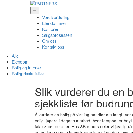
☰
Verdivurdering
Eiendommer
Kontorer
Salgsprosessen
Om oss
Kontakt oss
Alle
Eiendom
Bolig og interiør
Boligprisstatistikk
Slik vurderer du en 
sjekkliste før budrun
Å vurdere en bolig på visning handler om langt mer 
boligkjøpere i dagens marked, hvor tempoet er høyt 
faktisk bør se etter. Hos &Partners deler vi jevnlig 
og nettopp denne kunnskapen kan gjøre deg tryggere 