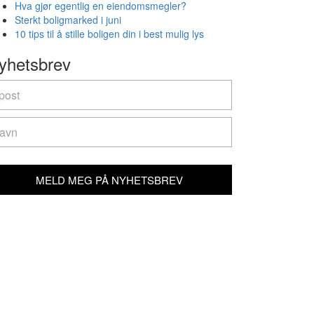
Hva gjør egentlig en eiendomsmegler?
Sterkt boligmarked i juni
10 tips til å stille boligen din i best mulig lys
yhetsbrev
yhetsbrev
u
e
man,
ave
is
ld
MELD MEG PÅ NYHETSBREV
ank.