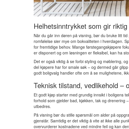
Helhetsinntrykket som gir rikti
Når du går inn døren på visning, bør du bruke litt ti
romfølelse sier mye om bokvaliteten i hverdagen. Sp
for fremtidige behov. Mange førstegangskjøpere fok
er disponert og om løsningen er fleksibel, kan ha stor
Det er også viktig å se forbi styling og møblering, og
del kjøpere har for smale søk – og dermed går glipp
godt boligvalg handler ofte om å se mulighetene, ikke
Teknisk tilstand, vedlikehold – 
Et godt kjøp starter med grundig innsikt i boligens te
forhold som gjelder bad, kjøkken, tak og drenering
utbedres.
På visning bør du stille spørsmål om alder på oppgr
gjenstår. Samtidig er det viktig å vite at ikke alle pu
overvurderer kostnadene ved mindre feil og kan der