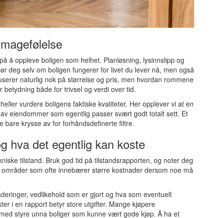
g magefølelse
d på å oppleve boligen som helhet. Planløsning, lysinnslipp og
ør deg selv om boligen fungerer for livet du lever nå, men også
userer naturlig nok på størrelse og pris, men hvordan rommene
 betydning både for trivsel og verdi over tid.
 heller vurdere boligens faktiske kvaliteter. Her opplever vi at en
 av eiendommer som egentlig passer svært godt totalt sett. Et
 bare krysse av for forhåndsdefinerte filtre.
og hva det egentlig kan koste
kniske tilstand. Bruk god tid på tilstandsrapporten, og noter deg
 – områder som ofte innebærer større kostnader dersom noe må
aderinger, vedlikehold som er gjort og hva som eventuelt
nkter i en rapport betyr store utgifter. Mange kjøpere
med styre unna boliger som kunne vært gode kjøp. Å ha et