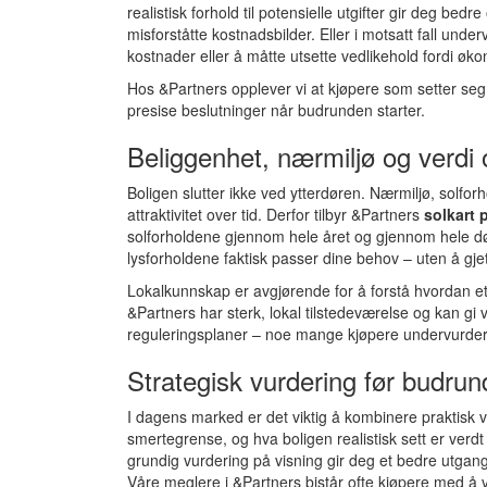
realistisk forhold til potensielle utgifter gir deg bedre
misforståtte kostnadsbilder. Eller i motsatt fall un
kostnader eller å måtte utsette vedlikehold fordi økon
Hos &Partners opplever vi at kjøpere som setter seg
presise beslutninger når budrunden starter.
Beliggenhet, nærmiljø og verdi 
Boligen slutter ikke ved ytterdøren. Nærmiljø, solf
attraktivitet over tid. Derfor tilbyr &Partners
solkart 
solforholdene gjennom hele året og gjennom hele dø
lysforholdene faktisk passer dine behov – uten å gj
Lokalkunnskap er avgjørende for å forstå hvordan et 
&Partners har sterk, lokal tilstedeværelse og kan gi ve
reguleringsplaner – noe mange kjøpere undervurder
Strategisk vurdering før budrun
I dagens marked er det viktig å kombinere praktisk
smertegrense, og hva boligen realistisk sett er verd
grundig vurdering på visning gir deg et bedre utgan
Våre meglere i &Partners bistår ofte kjøpere med å v