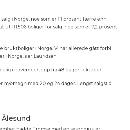
 salg i Norge, noe som er 1,1 prosent færre enn i
t ut 111.506 boliger for salg, noe som er 7,2 prosent
bruktboliger i Norge. Vi har allerede gått forbi
r i Norge, sier Lauridsen.
bolig i november, opp fra 48 dager i oktober.
er m/omegn med 20 og 24 dager. Lengst salgstid
g Ålesund
november hadde Tromsø med en sesongjustert