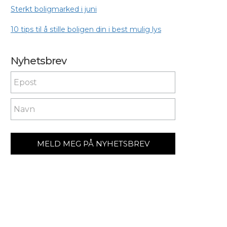
Sterkt boligmarked i juni
10 tips til å stille boligen din i best mulig lys
Nyhetsbrev
Nyhetsbrev
If you
are
human,
leave
this
field
blank.
MELD MEG PÅ NYHETSBREV