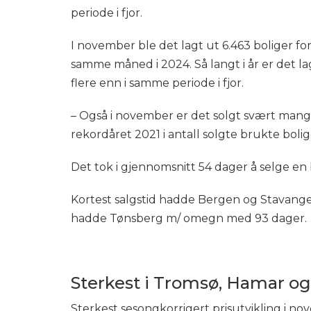
periode i fjor.
I november ble det lagt ut 6.463 boliger for
samme måned i 2024. Så langt i år er det lag
flere enn i samme periode i fjor.
– Også i november er det solgt svært mange 
rekordåret 2021 i antall solgte brukte bolige
Det tok i gjennomsnitt 54 dager å selge en 
Kortest salgstid hadde Bergen og Stavang
hadde Tønsberg m/ omegn med 93 dager.
Sterkest i Tromsø, Hamar o
Sterkest sesongkorrigert prisutvikling i 