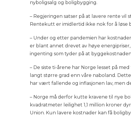
nyboligsalg og boligbygging.
– Regjeringen satser på at lavere rente vil
Rentekutt er imidlertid ikke nok for å løse b
– Under og etter pandemien har kostnadene
er blant annet drevet av høye energipriser,
ingenting som tyder på at byggekostnadene
– De siste ti-årene har Norge lesset på med 
langt større grad enn våre naboland. Dett
har vært fallende og inflasjonen lav, men de
– Norge må derfor kutte kravene til nye bol
kvadratmeter leilighet 1,1 million kroner dy
Union. Kun lavere kostnader kan få boligby