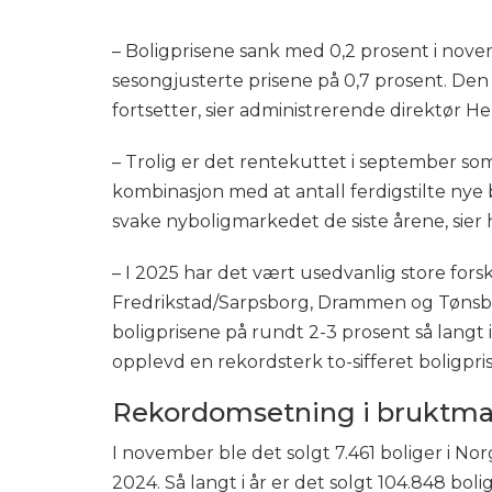
– Boligprisene sank med 0,2 prosent i nov
sesongjusterte prisene på 0,7 prosent. Den
fortsetter, sier administrerende direktør 
– Trolig er det rentekuttet i september so
kombinasjon med at antall ferdigstilte nye b
svake nyboligmarkedet de siste årene, sier 
– I 2025 har det vært usedvanlig store forskj
Fredrikstad/Sarpsborg, Drammen og Tønsbe
boligprisene på rundt 2-3 prosent så langt
opplevd en rekordsterk to-sifferet boligpris
Rekordomsetning i bruktma
I november ble det solgt 7.461 boliger i No
2024. Så langt i år er det solgt 104.848 bol