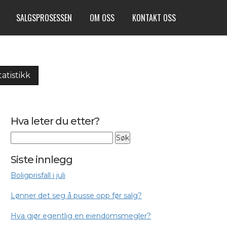
SALGSPROSESSEN
OM OSS
KONTAKT OSS
tatistikk
Hva leter du etter?
Siste innlegg
Boligprisfall i juli
Lønner det seg å pusse opp før salg?
Hva gjør egentlig en eiendomsmegler?