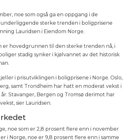
ember, noe som også ga en oppgang i de
 underliggende sterke trenden i boligprisene
Henning Lauridsen i Eiendom Norge.
m er hovedgrunnen til den sterke trenden nå, i
oliger stadig synker i kjølvannet av det historisk
han.
eller i prisutviklingen i boligprisene i Norge. Oslo,
rg, samt Trondheim har hatt en moderat vekst i
 i år. Stavanger, Bergen og Tromsø derimot har
vekst, sier Lauridsen.
rkedet
rge, noe som er 2,8 prosent flere enn i november
iger i Norge, noe er 9,8 prosent flere enn i samme