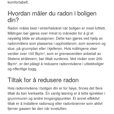
komfortabelt.
Hvordan måler du radon i boligen
din?
Radon måles best i vinterhalvåret når boligen er mest lufttett.
Målingen bør gjøres over minst to måneder for å gi et
nøyaktig bilde av situasjonen. Dette kan gjøres ved hjelp av
radonmålere som plasseres i oppholdsrom, som soverom og
stue, på grunnplan eller i kjelleren. Hvis målingene viser
verdier over 100 Bq/m³, som er grenseverdien anbefalt av
Statens strålevern, bør tiltak vurderes. Ved nivåer over 200
Bq/m³, er det pålagt å redusere radonnivåene i utleieboliger
og offentlige bygg.
Tiltak for å redusere radon
Hvis radonnivåene i boligen din er for høye, finnes det flere
tiltak du kan iverksette. En vanlig løsning er å tette sprekker i
grunnmuren og andre inngangspunkter. Et annet effektivt
tiltak er å installere radonsug eller radonbrønner som aktivt
fjerner gassen før den når inneluften.