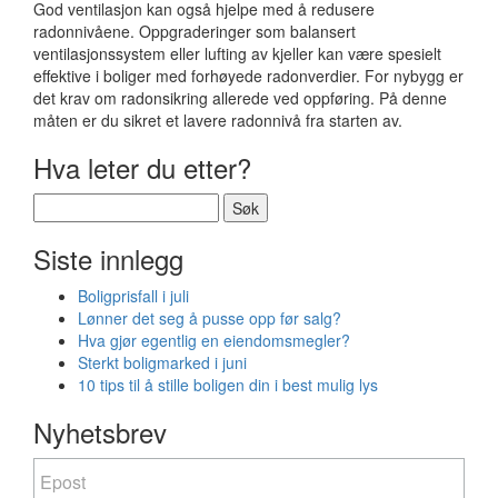
God ventilasjon kan også hjelpe med å redusere
radonnivåene. Oppgraderinger som balansert
ventilasjonssystem eller lufting av kjeller kan være spesielt
effektive i boliger med forhøyede radonverdier. For nybygg er
det krav om radonsikring allerede ved oppføring. På denne
måten er du sikret et lavere radonnivå fra starten av.
Hva leter du etter?
Søk
etter:
Siste innlegg
Boligprisfall i juli
Lønner det seg å pusse opp før salg?
Hva gjør egentlig en eiendomsmegler?
Sterkt boligmarked i juni
10 tips til å stille boligen din i best mulig lys
Nyhetsbrev
Nyhetsbrev
If
you