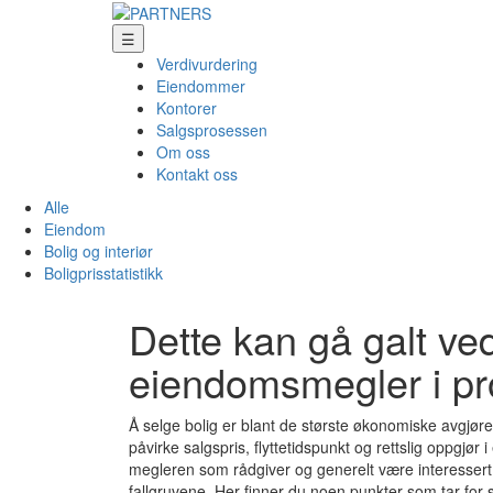
☰
Verdivurdering
Eiendommer
Kontorer
Salgsprosessen
Om oss
Kontakt oss
Alle
Eiendom
Bolig og interiør
Boligprisstatistikk
Dette kan gå galt ved
eiendomsmegler i pr
Å selge bolig er blant de største økonomiske avgjørel
påvirke salgspris, flyttetidspunkt og rettslig oppgjør 
megleren som rådgiver og generelt være interessert
fallgruvene. Her finner du noen punkter som tar for 