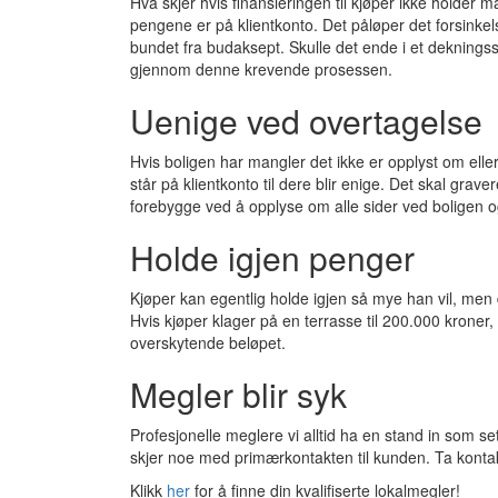
Hva skjer hvis finansieringen til kjøper ikke holder
pengene er på klientkonto. Det påløper det forsinkel
bundet fra budaksept. Skulle det ende i et dekningssal
gjennom denne krevende prosessen.
Uenige ved overtagelse
Hvis boligen har mangler det ikke er opplyst om eller
står på klientkonto til dere blir enige. Det skal grave
forebygge ved å opplyse om alle sider ved boligen og
Holde igjen penger
Kjøper kan egentlig holde igjen så mye han vil, men d
Hvis kjøper klager på en terrasse til 200.000 kroner, 
overskytende beløpet.
Megler blir syk
Profesjonelle meglere vi alltid ha en stand in som se
skjer noe med primærkontakten til kunden. Ta kontakt
Klikk
her
for å finne din kvalifiserte lokalmegler!