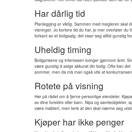
Har dårlig tid
Planlegging er viktig. Sammen med megleren skal der
visninger. Jo kortere tid du har, jo mer overlater du 
forkant av et boligsalg, det viser seg alltid gunstig 
Uheldig timing
Boligprisene og interessen svinger gjennom året. S
være gunstig å selge akkurat din bolig. Ofte kan det 
sommer, men da må man også vite at konkurransen er
Rotete på visning
Hør på rådet om å fjerne personlige eiendeler. Kjøpere
av dine foreldre eller barn. Nips og samleobjekter, sp
være møblert, men tenk at den skal nærme seg utstil
Kjøper har ikke penger