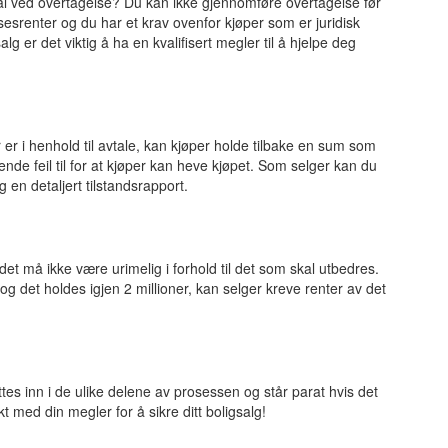
 mål ved overtagelse? Du kan ikke gjennomføre overtagelse før
sesrenter og du har et krav ovenfor kjøper som er juridisk
g er det viktig å ha en kvalifisert megler til å hjelpe deg
 er i henhold til avtale, kan kjøper holde tilbake en sum som
rende feil til for at kjøper kan heve kjøpet. Som selger kan du
 en detaljert tilstandsrapport.
et må ikke være urimelig i forhold til det som skal utbedres.
og det holdes igjen 2 millioner, kan selger kreve renter av det
ttes inn i de ulike delene av prosessen og står parat hvis det
 med din megler for å sikre ditt boligsalg!