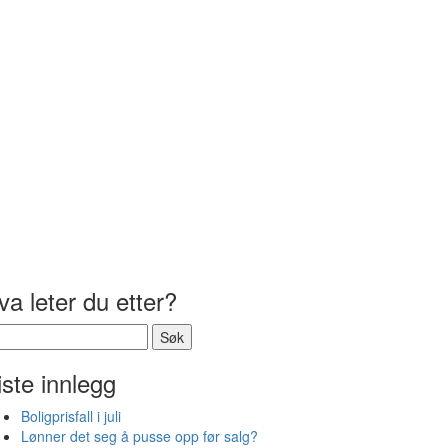
va leter du etter?
k
er:
iste innlegg
Boligprisfall i juli
Lønner det seg å pusse opp før salg?