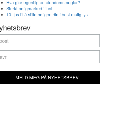
Hva gjør egentlig en eiendomsmegler?
Sterkt boligmarked i juni
10 tips til å stille boligen din i best mulig lys
yhetsbrev
yhetsbrev
u
e
man,
ave
is
ld
MELD MEG PÅ NYHETSBREV
ank.