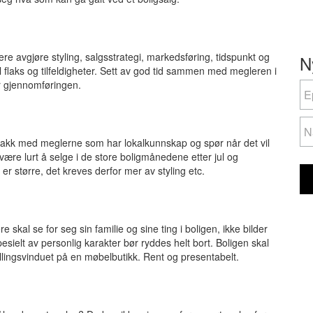
e avgjøre styling, salgsstrategi, markedsføring, tidspunkt og
N
til flaks og tilfeldigheter. Sett av god tid sammen med megleren i
for gjennomføringen.
N
If
yo
ar
hu
nakk med meglerne som har lokalkunnskap og spør når det vil
le
være lurt å selge i de store boligmånedene etter jul og
th
 større, det kreves derfor mer av styling etc.
fie
bl
 skal se for seg sin familie og sine ting i boligen, ikke bilder
esielt av personlig karakter bør ryddes helt bort. Boligen skal
lingsvinduet på en møbelbutikk. Rent og presentabelt.