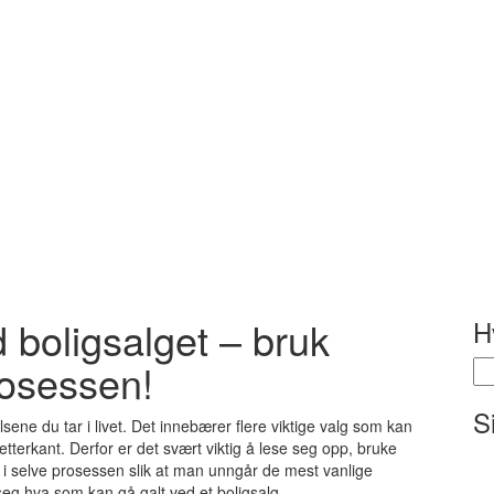
 boligsalget – bruk
H
osessen!
Sø
ett
S
sene du tar i livet. Det innebærer flere viktige valg som kan
i etterkant. Derfor er det svært viktig å lese seg opp, bruke
 i selve prosessen slik at man unngår de mest vanlige
seg hva som kan gå galt ved et boligsalg.